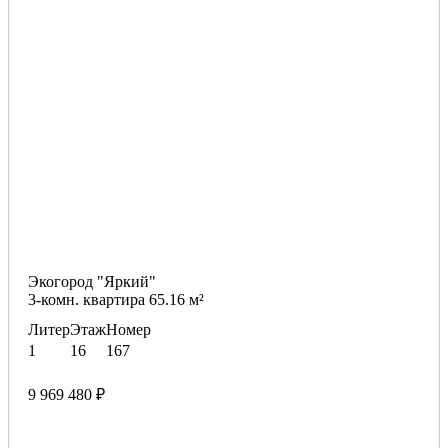
Экогород "Яркий"
3-комн. квартира 65.16 м²
Литер
Этаж
Номер
1
16
167
9 969 480 ₽