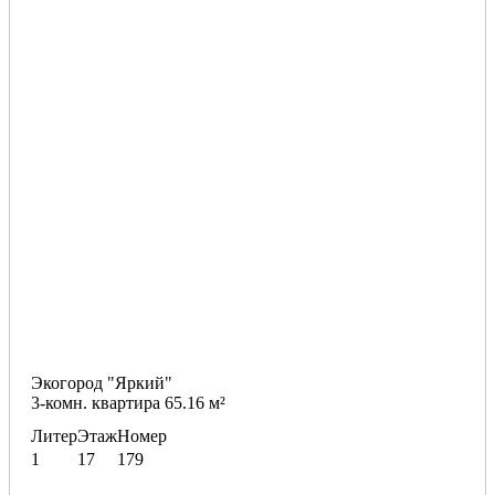
Экогород "Яркий"
3-комн. квартира 65.16 м²
Литер
Этаж
Номер
1
17
179