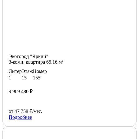
Экогород "Яркий"
3-комн. квартира 65.16 м²
Литер
Этаж
Номер
1
15
155
9 969 480 ₽
от 47 758 ₽/мес.
Подробнее