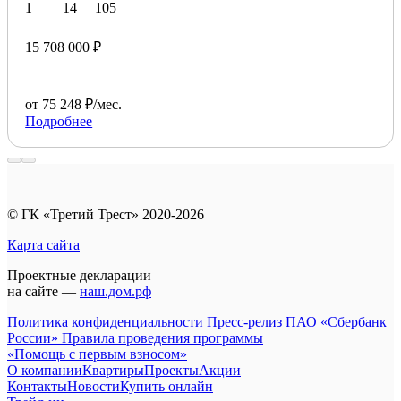
1
14
105
15 708 000 ₽
от 75 248 ₽/мес.
Подробнее
© ГК «Третий Трест» 2020-2026
Карта сайта
Проектные декларации
на сайте —
наш.дом.рф
Политика конфиденциальности
Пресс-релиз ПАО «Сбербанк
России»
Правила проведения программы
«Помощь с первым взносом»
О компании
Квартиры
Проекты
Акции
Контакты
Новости
Купить онлайн