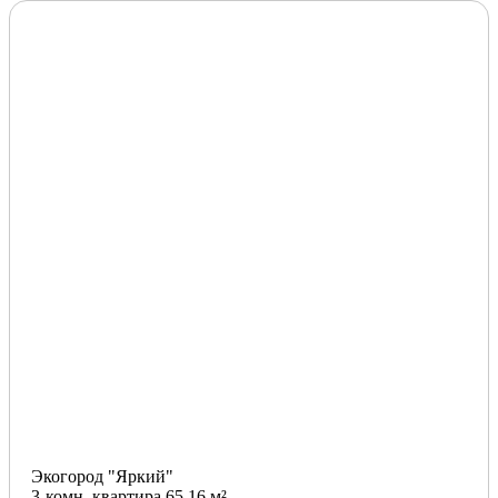
Экогород "Яркий"
3-комн. квартира 65.16 м²