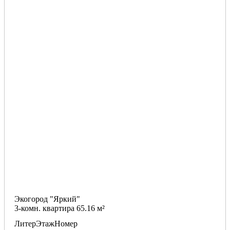
Экогород "Яркий"
3-комн. квартира 65.16 м²
Литер
Этаж
Номер