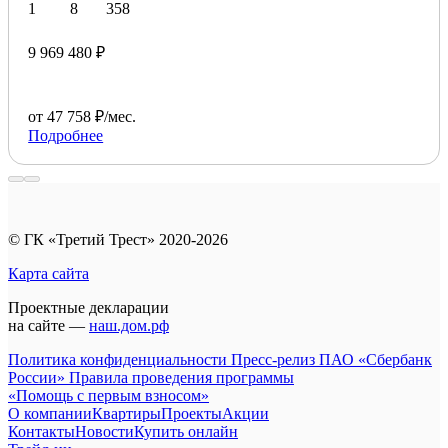
1
8
358
9 969 480 ₽
от 47 758 ₽/мес.
Подробнее
© ГК «Третий Трест» 2020-2026
Карта сайта
Проектные декларации
на сайте —
наш.дом.рф
Политика конфиденциальности
Пресс-релиз ПАО «Сбербанк
России»
Правила проведения программы
«Помощь с первым взносом»
О компании
Квартиры
Проекты
Акции
Контакты
Новости
Купить онлайн