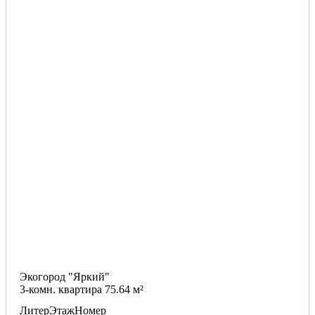
Экогород "Яркий"
3-комн. квартира 75.64 м²
Литер
Этаж
Номер