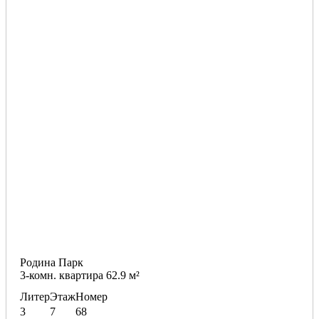
Родина Парк
3-комн. квартира 62.9 м²
Литер
Этаж
Номер
3
7
68