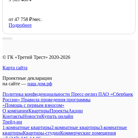
от 47 758 ₽/мес.
Подробнее
© ГК «Третий Трест» 2020-2026
Карта сайта
Проектные декларации
на сайте —
наш.дом.рф
Политика конфиденциальности
Пресс-релиз ПАО «Сбербанк
России»
Правила проведения программы
«Помощь с первым взносом»
О компании
Квартиры
Проекты
Акции
Контакты
Новости
Купить онлайн
Трейд-ин
1-комнатные квартиры
2-комнатные квартиры
3-комнатные
квартиры
Квартиры-студии
Коммерческие помещения