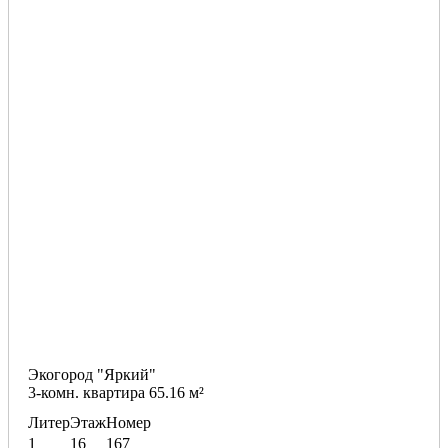
Экогород "Яркий"
3-комн. квартира 65.16 м²
Литер
Этаж
Номер
1
16
167