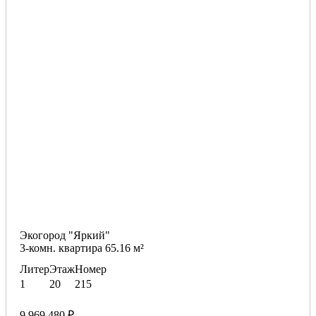
Экогород "Яркий"
3-комн. квартира 65.16 м²
Литер
Этаж
Номер
1
20
215
9 969 480 ₽