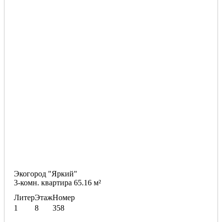
Экогород "Яркий"
3-комн. квартира 65.16 м²
Литер
Этаж
Номер
1
8
358