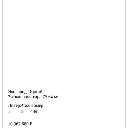
Экогород "Яркий"
3-комн. квартира 75.64 м²
Литер
Этаж
Номер
1
18
489
10 362 680 ₽