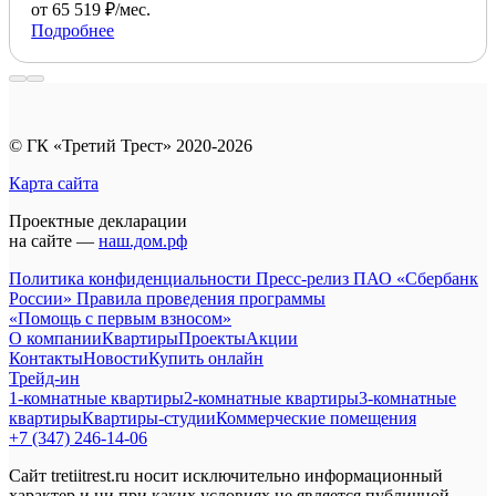
от 65 519 ₽/мес.
Подробнее
© ГК «Третий Трест» 2020-2026
Карта сайта
Проектные декларации
на сайте —
наш.дом.рф
Политика конфиденциальности
Пресс-релиз ПАО «Сбербанк
России»
Правила проведения программы
«Помощь с первым взносом»
О компании
Квартиры
Проекты
Акции
Контакты
Новости
Купить онлайн
Трейд-ин
1-комнатные квартиры
2-комнатные квартиры
3-комнатные
квартиры
Квартиры-студии
Коммерческие помещения
+7 (347) 246-14-06
Сайт tretiitrest.ru носит исключительно информационный
характер и ни при каких условиях не является публичной