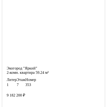
Экогород "Яркий"
2-комн. квартира 59.24 м²
Литер
Этаж
Номер
1
7
353
9 182 200 ₽