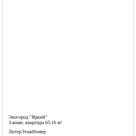
Экогород "Яркий"
3-комн. квартира 65.16 м²
Литер
Этаж
Номер