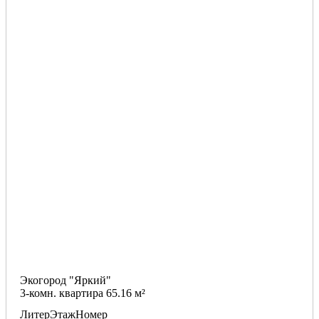
Экогород "Яркий"
3-комн. квартира 65.16 м²
Литер
Этаж
Номер