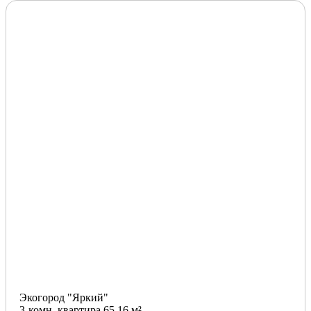
Экогород "Яркий"
3-комн. квартира 65.16 м²