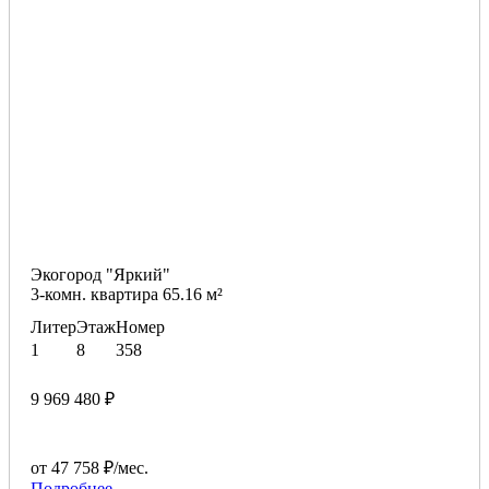
Экогород "Яркий"
3-комн. квартира 65.16 м²
Литер
Этаж
Номер
1
8
358
9 969 480 ₽
от 47 758 ₽/мес.
Подробнее