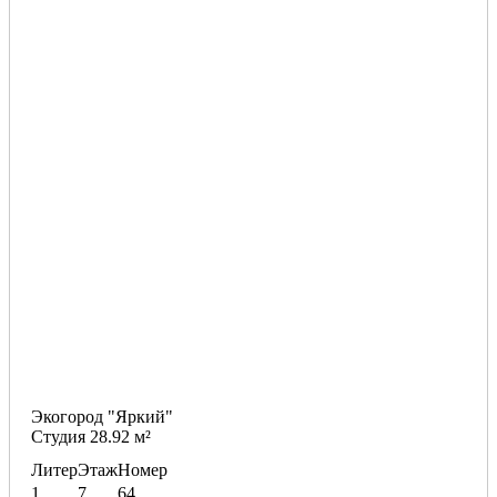
Экогород "Яркий"
Студия 28.92 м²
Литер
Этаж
Номер
1
7
64