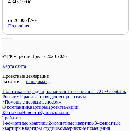
4 343 100 ₽
от 20 806 ₽/мес.
Подробнее
© ГК «Третий Трест» 2020-2026
Карта сайта
Проектные декларации
на сайте —
наш.дом.рф
Политика конфиденциальности
Пресс-релиз ПАО «Сбербанк
России»
Правила проведения программы
«Помощь с первым взносом»
О компании
Квартиры
Проекты
Акции
Контакты
Новости
Купить онлайн
Трейд-ин
1-комнатные квартиры
2-комнатные квартиры
3-комнатные
квартиры
Квартиры-студии
Коммерческие помещения