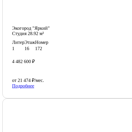
Экогород "Яркий"
Студия 28.92 м²
Литер
Этаж
Номер
1
16
172
4 482 600 ₽
от 21 474 ₽/мес.
Подробнее