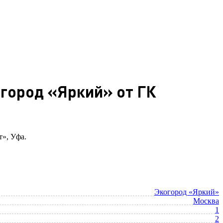
огород «Яркий» от ГК
т», Уфа.
Экогород «Яркий»
Москва
1
2