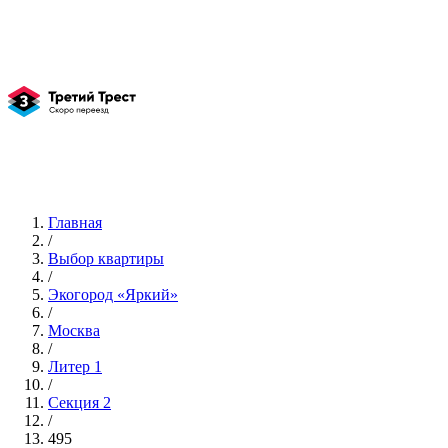
Главная
/
Выбор квартиры
/
Экогород «Яркий»
/
Москва
/
Литер 1
/
Секция 2
/
495