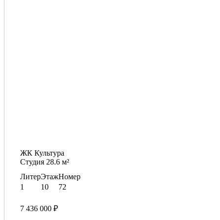
ЖК Культура
Студия 28.6 м²
Литер
Этаж
Номер
1
10
72
7 436 000 ₽