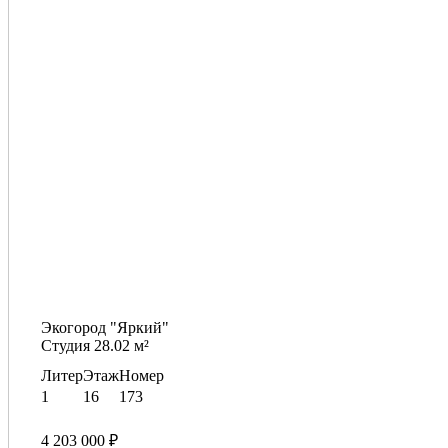
Экогород "Яркий"
Студия 28.02 м²
Литер
Этаж
Номер
1
16
173
4 203 000 ₽