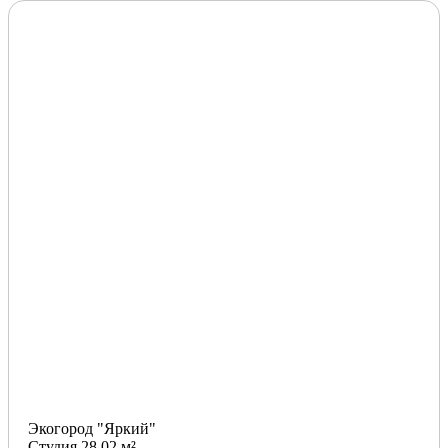
Экогород "Яркий"
Студия 28.02 м²