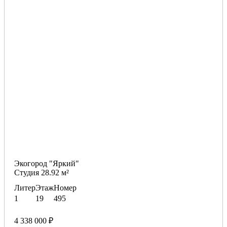
Экогород "Яркий"
Студия 28.92 м²
Литер
Этаж
Номер
1
19
495
4 338 000 ₽