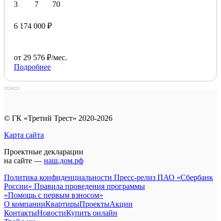
3
7
70
6 174 000 ₽
от 29 576 ₽/мес.
Подробнее
© ГК «Третий Трест» 2020-2026
Карта сайта
Проектные декларации
на сайте —
наш.дом.рф
Политика конфиденциальности
Пресс-релиз ПАО «Сбербанк
России»
Правила проведения программы
«Помощь с первым взносом»
О компании
Квартиры
Проекты
Акции
Контакты
Новости
Купить онлайн