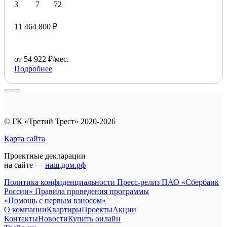
3
7
72
11 464 800 ₽
от 54 922 ₽/мес.
Подробнее
© ГК «Третий Трест» 2020-2026
Карта сайта
Проектные декларации
на сайте —
наш.дом.рф
Политика конфиденциальности
Пресс-релиз ПАО «Сбербанк
России»
Правила проведения программы
«Помощь с первым взносом»
О компании
Квартиры
Проекты
Акции
Контакты
Новости
Купить онлайн