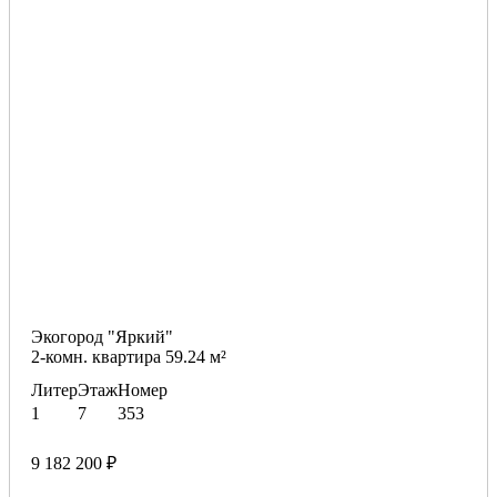
Экогород "Яркий"
2-комн. квартира 59.24 м²
Литер
Этаж
Номер
1
7
353
9 182 200 ₽