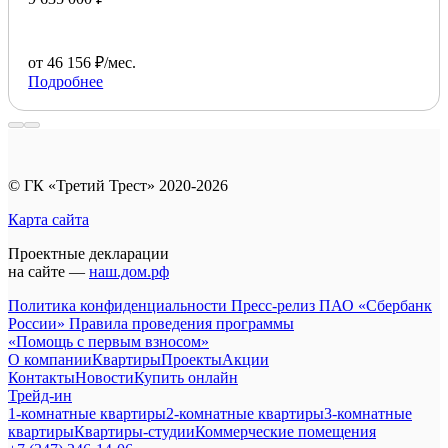
от 46 156 ₽/мес.
Подробнее
© ГК «Третий Трест» 2020-2026
Карта сайта
Проектные декларации
на сайте —
наш.дом.рф
Политика конфиденциальности
Пресс-релиз ПАО «Сбербанк
России»
Правила проведения программы
«Помощь с первым взносом»
О компании
Квартиры
Проекты
Акции
Контакты
Новости
Купить онлайн
Трейд-ин
1-комнатные квартиры
2-комнатные квартиры
3-комнатные
квартиры
Квартиры-студии
Коммерческие помещения