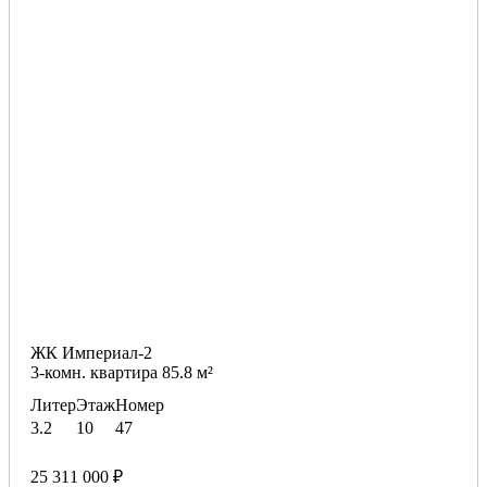
ЖК Империал-2
3-комн. квартира 85.8 м²
Литер
Этаж
Номер
3.2
10
47
25 311 000 ₽