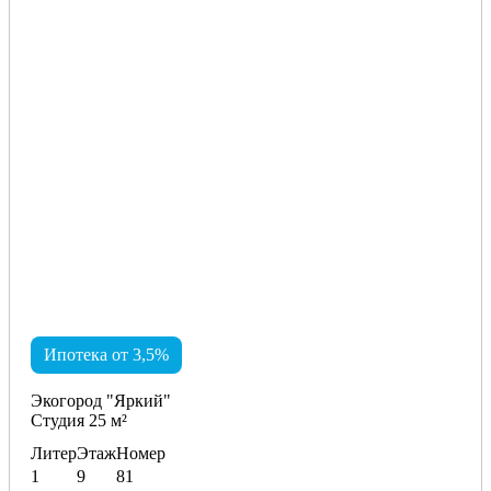
Ипотека от 3,5%
Экогород "Яркий"
Студия 25 м²
Литер
Этаж
Номер
1
9
81