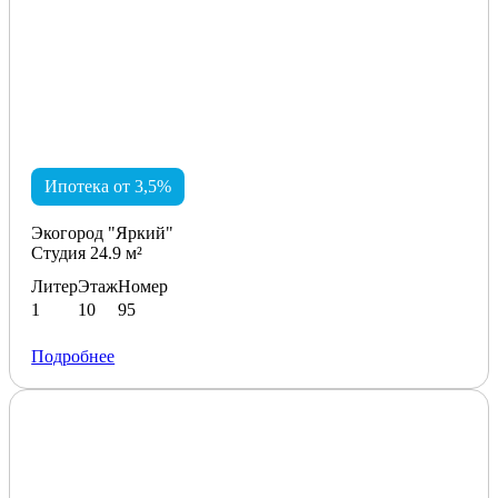
Ипотека от 3,5%
Экогород "Яркий"
Студия 24.9 м²
Литер
Этаж
Номер
1
10
95
Подробнее