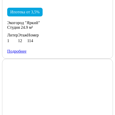
Ипотека от 3,5%
Экогород "Яркий"
Студия 24.9 м²
Литер
Этаж
Номер
1
12
114
Подробнее