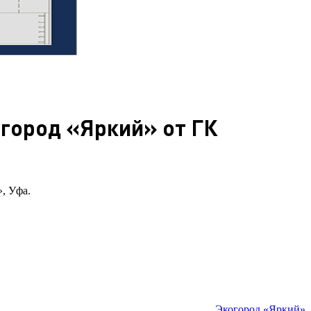
огород «Яркий» от ГК
», Уфа.
Экогород «Яркий»