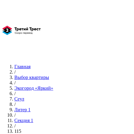
Главная
/
Выбор квартиры
/
Экогород «Яркий»
/
Сеул
/
Литер 1
/
Секция 1
/
115