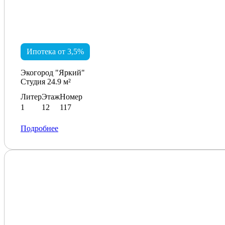
Ипотека от 3,5%
Экогород "Яркий"
Студия 24.9 м²
Литер
Этаж
Номер
1
12
117
Подробнее