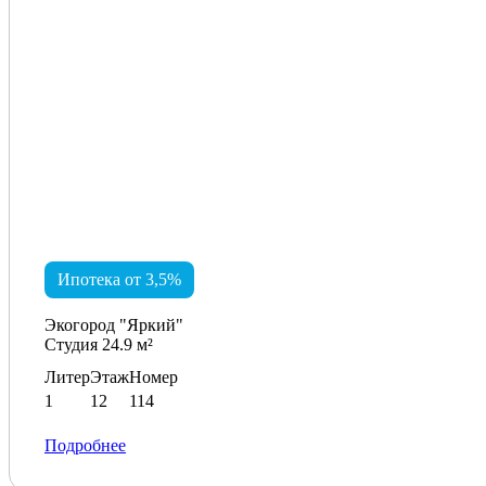
Ипотека от 3,5%
Экогород "Яркий"
Студия 24.9 м²
Литер
Этаж
Номер
1
12
114
Подробнее