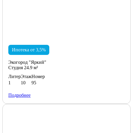
Ипотека от 3,5%
Экогород "Яркий"
Студия 24.9 м²
Литер
Этаж
Номер
1
10
95
Подробнее