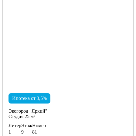
Ипотека от 3,5%
Экогород "Яркий"
Студия 25 м²
Литер
Этаж
Номер
1
9
81