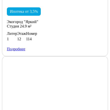
Ипотека от 3,5%
Экогород "Яркий"
Студия 24.9 м²
Литер
Этаж
Номер
1
12
114
Подробнее