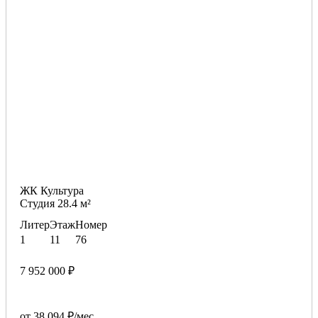
ЖК Культура
Студия 28.4 м²
Литер
Этаж
Номер
1
11
76
7 952 000 ₽
от 38 094 ₽/мес.