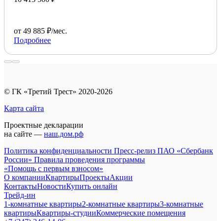
от 49 885 ₽/мес.
Подробнее
© ГК «Третий Трест» 2020-2026
Карта сайта
Проектные декларации
на сайте —
наш.дом.рф
Политика конфиденциальности
Пресс-релиз ПАО «Сбербанк
России»
Правила проведения программы
«Помощь с первым взносом»
О компании
Квартиры
Проекты
Акции
Контакты
Новости
Купить онлайн
Трейд-ин
1-комнатные квартиры
2-комнатные квартиры
3-комнатные
квартиры
Квартиры-студии
Коммерческие помещения