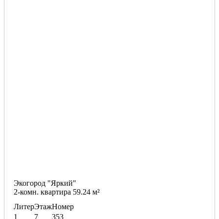
Экогород "Яркий"
2-комн. квартира 59.24 м²
Литер
Этаж
Номер
1
7
353