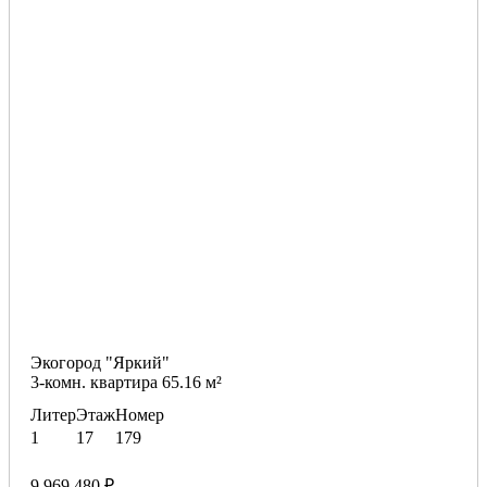
Экогород "Яркий"
3-комн. квартира 65.16 м²
Литер
Этаж
Номер
1
17
179
9 969 480 ₽