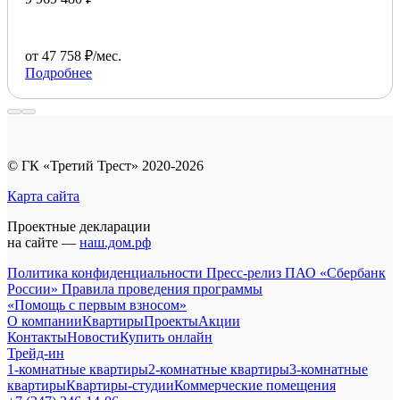
от 47 758 ₽/мес.
Подробнее
© ГК «Третий Трест» 2020-2026
Карта сайта
Проектные декларации
на сайте —
наш.дом.рф
Политика конфиденциальности
Пресс-релиз ПАО «Сбербанк
России»
Правила проведения программы
«Помощь с первым взносом»
О компании
Квартиры
Проекты
Акции
Контакты
Новости
Купить онлайн
Трейд-ин
1-комнатные квартиры
2-комнатные квартиры
3-комнатные
квартиры
Квартиры-студии
Коммерческие помещения