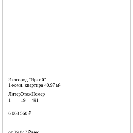
Экогород "Яркий"
1-комн. квартира 40.97 м²
Литер
Этаж
Номер
1
19
491
6 063 560 ₽
от 29 047 ₽/мес.