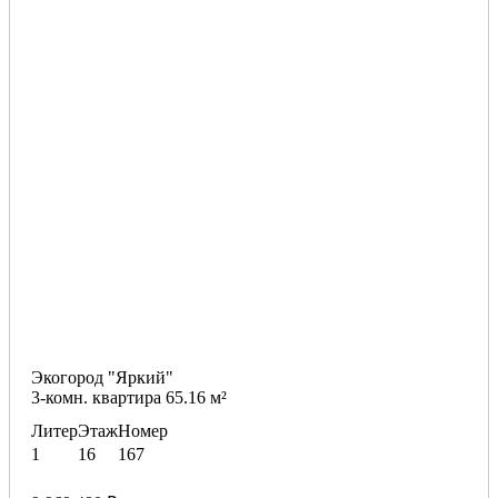
Экогород "Яркий"
3-комн. квартира 65.16 м²
Литер
Этаж
Номер
1
16
167