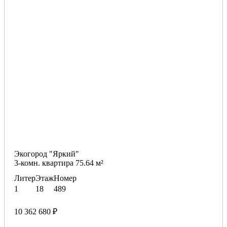
Экогород "Яркий"
3-комн. квартира 75.64 м²
Литер
Этаж
Номер
1
18
489
10 362 680 ₽