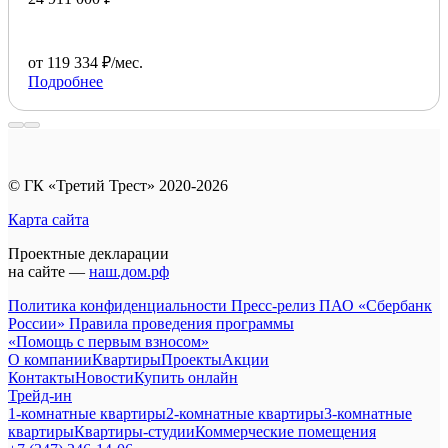
от 119 334 ₽/мес.
Подробнее
© ГК «Третий Трест» 2020-2026
Карта сайта
Проектные декларации
на сайте —
наш.дом.рф
Политика конфиденциальности
Пресс-релиз ПАО «Сбербанк
России»
Правила проведения программы
«Помощь с первым взносом»
О компании
Квартиры
Проекты
Акции
Контакты
Новости
Купить онлайн
Трейд-ин
1-комнатные квартиры
2-комнатные квартиры
3-комнатные
квартиры
Квартиры-студии
Коммерческие помещения