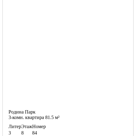
Родина Парк
3-комн. квартира 81.5 м²
Литер
Этаж
Номер
3
8
84