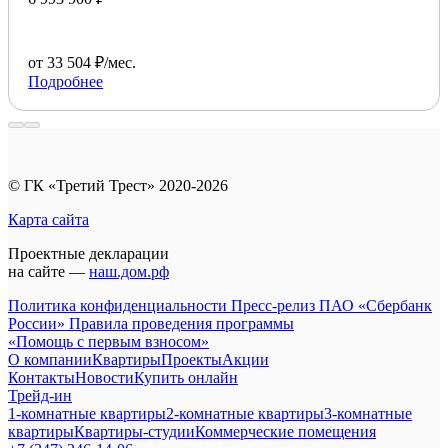
от 33 504 ₽/мес.
Подробнее
© ГК «Третий Трест» 2020-2026
Карта сайта
Проектные декларации
на сайте —
наш.дом.рф
Политика конфиденциальности
Пресс-релиз ПАО «Сбербанк
России»
Правила проведения программы
«Помощь с первым взносом»
О компании
Квартиры
Проекты
Акции
Контакты
Новости
Купить онлайн
Трейд-ин
1-комнатные квартиры
2-комнатные квартиры
3-комнатные
квартиры
Квартиры-студии
Коммерческие помещения