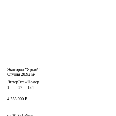
Экогород "Яркий"
Студия 28.92 м²
Литер
Этаж
Номер
1
17
184
4 338 000 ₽
от 20 781 ₽/мес.