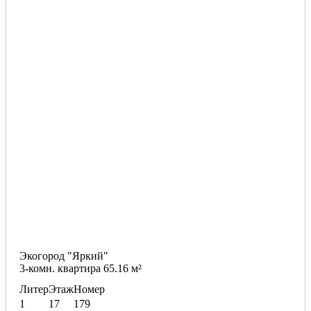
Экогород "Яркий"
3-комн. квартира 65.16 м²
Литер
Этаж
Номер
1
17
179