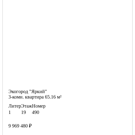
Экогород "Яркий"
3-комн. квартира 65.16 м²
Литер
Этаж
Номер
1
19
490
9 969 480 ₽