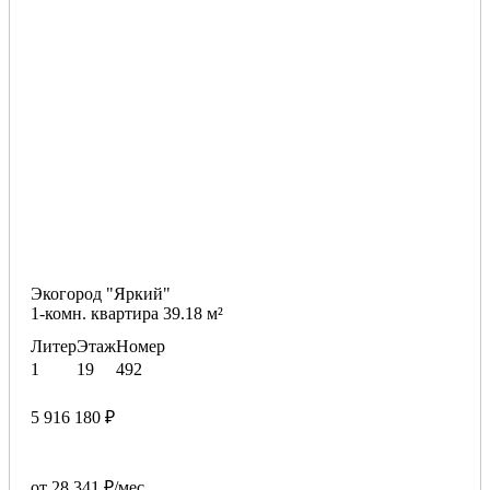
Экогород "Яркий"
1-комн. квартира 39.18 м²
Литер
Этаж
Номер
1
19
492
5 916 180 ₽
от 28 341 ₽/мес.