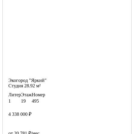
Экогород "Яркий"
Студия 28.92 м²
Литер
Этаж
Номер
1
19
495
4 338 000 ₽
от 20 781 ₽/мес.