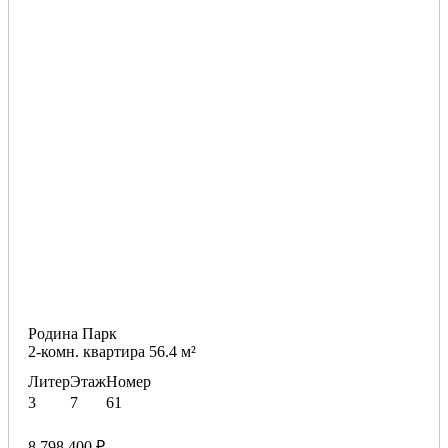
Родина Парк
2-комн. квартира 56.4 м²
Литер
Этаж
Номер
3
7
61
8 798 400 ₽