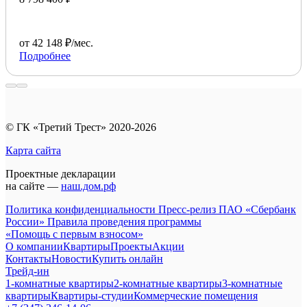
от 42 148 ₽/мес.
Подробнее
© ГК «Третий Трест» 2020-2026
Карта сайта
Проектные декларации
на сайте —
наш.дом.рф
Политика конфиденциальности
Пресс-релиз ПАО «Сбербанк
России»
Правила проведения программы
«Помощь с первым взносом»
О компании
Квартиры
Проекты
Акции
Контакты
Новости
Купить онлайн
Трейд-ин
1-комнатные квартиры
2-комнатные квартиры
3-комнатные
квартиры
Квартиры-студии
Коммерческие помещения