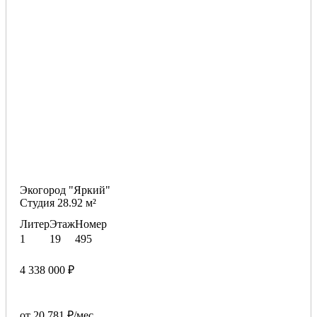
Экогород "Яркий"
Студия 28.92 м²
Литер
Этаж
Номер
1
19
495
4 338 000 ₽
от 20 781 ₽/мес.