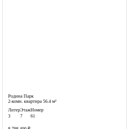
Родина Парк
2-комн. квартира 56.4 м²
Литер
Этаж
Номер
3
7
61
8 798 400 ₽