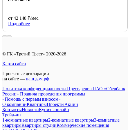
от 42 148 ₽/мес.
Подробнее
© ГК «Третий Трест» 2020-2026
Карта сайта
Проектные декларации
на сайте —
наш.дом.рф
Политика конфиденциальности
Пресс-релиз ПАО «Сбербанк
России»
Правила проведения программы
«Помощь с первым взносом»
О компании
Квартиры
Проекты
Акции
Контакты
Новости
Купить онлайн
Трейд-ин
1-комнатные квартиры
2-комнатные квартиры
3-комнатные
квартиры
Квартиры-студии
Коммерческие помещения