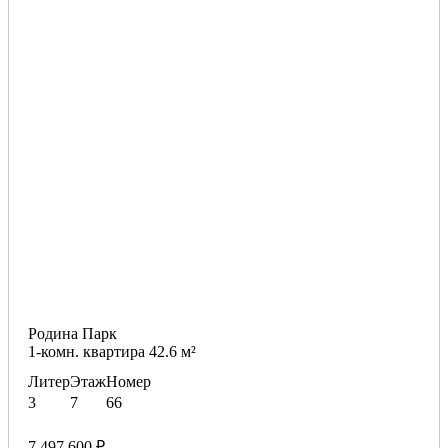
Родина Парк
1-комн. квартира 42.6 м²
Литер
Этаж
Номер
3
7
66
7 497 600 ₽