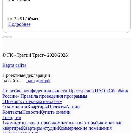
от 35 917 ₽/мес.
Подробнее
© ГК «Третий Трест» 2020-2026
Карта сайта
Проектные декларации
на сайте —
наш.дом.рф
Политика конфиденциальности
Пресс-релиз ПАО «Сбербанк
России»
Правила проведения программы
«Помощь с первым взносом»
О компании
Квартиры
Проекты
Акции
Контакты
Новости
Купить онлайн
Трейд-ин
1-комнатные квартиры
2-комнатные квартиры
3-комнатные
квартиры
Квартиры-студии
Коммерческие помещения