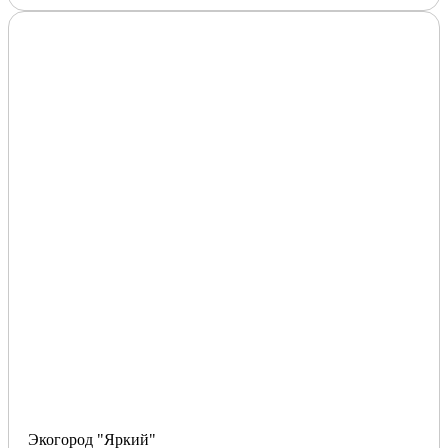
Экогород "Яркий"