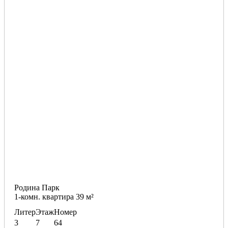
Родина Парк
1-комн. квартира 39 м²
Литер
Этаж
Номер
3
7
64