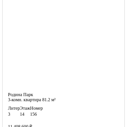
Родина Парк
3-комн. квартира 81.2 м²
Литер
Этаж
Номер
3
14
156
11 408 600 ₽