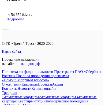
от 54 652 ₽/мес.
Подробнее
© ГК «Третий Трест» 2020-2026
Карта сайта
Проектные декларации
на сайте —
наш.дом.рф
Политика конфиденциальности
Пресс-релиз ПАО «Сбербанк
России»
Правила проведения программы
«Помощь с первым взносом»
О компании
Квартиры
Проекты
Акции
Контакты
Новости
Купить онлайн
Трейд-ин
1-комнатные квартиры
2-комнатные квартиры
3-комнатные
квартиры
Квартиры-студии
Коммерческие помещения