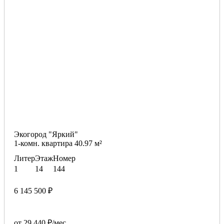
Экогород "Яркий"
1-комн. квартира 40.97 м²
Литер
Этаж
Номер
1
14
144
6 145 500 ₽
от 29 440 ₽/мес.