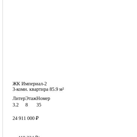
ЖК Империал-2
3-комн. квартира 85.9 м²
Литер
Этаж
Номер
3.2
8
35
24 911 000 ₽