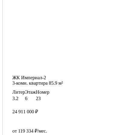
ЖК Империал-2
3-комн. квартира 85.9 м²
Литер
Этаж
Номер
3.2
6
23
24 911 000 ₽
от 119 334 ₽/мес.