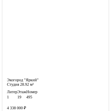
Экогород "Яркий"
Студия 28.92 м²
Литер
Этаж
Номер
1
19
495
4 338 000 ₽