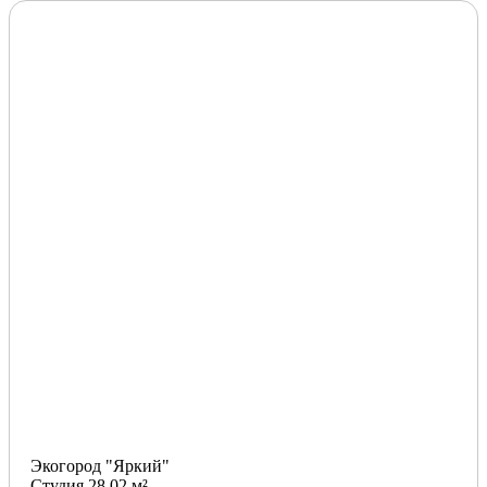
Экогород "Яркий"
Студия 28.02 м²