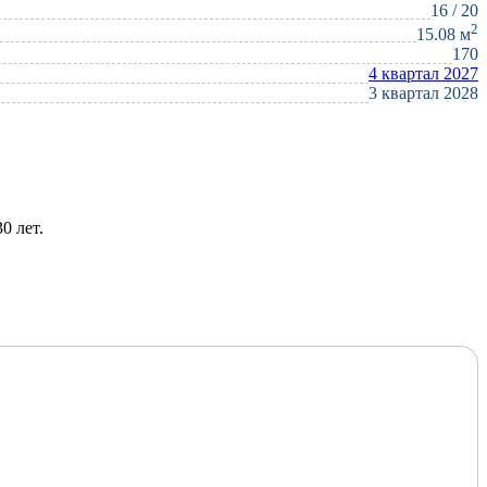
16 / 20
2
15.08 м
170
4 квартал 2027
3 квартал 2028
0 лет.