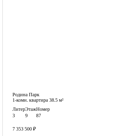
Родина Парк
1-комн. квартира 38.5 м²
Литер
Этаж
Номер
3
9
87
7 353 500 ₽