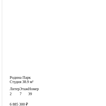
Родина Парк
Студия 38.9 м²
Литер
Этаж
Номер
2
7
39
6 885 300 ₽