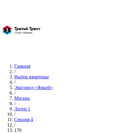
Главная
/
Выбор квартиры
/
Экогород «Яркий»
/
Москва
/
Литер 1
/
Секция 4
/
170