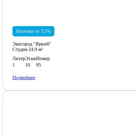
Ипотека от 3,5%
Экогород "Яркий"
Студия 24.9 м²
Литер
Этаж
Номер
1
10
95
Подробнее