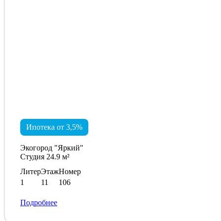
Ипотека от 3,5%
Экогород "Яркий"
Студия 24.9 м²
Литер
Этаж
Номер
1
11
106
Подробнее