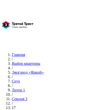
Главная
/
Выбор квартиры
/
Экогород «Яркий»
/
Сеул
/
Литер 1
/
Секция 3
/
17