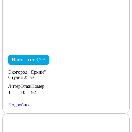
Ипотека от 3,5%
Экогород "Яркий"
Студия 25 м²
Литер
Этаж
Номер
1
10
92
Подробнее