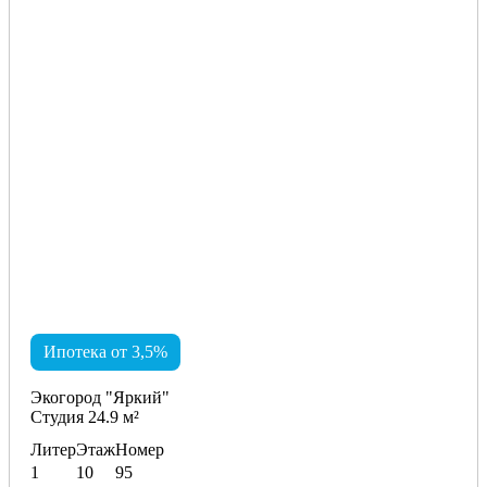
Ипотека от 3,5%
Экогород "Яркий"
Студия 24.9 м²
Литер
Этаж
Номер
1
10
95