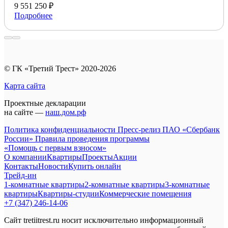
9 551 250 ₽
Подробнее
© ГК «Третий Трест» 2020-2026
Карта сайта
Проектные декларации
на сайте —
наш.дом.рф
Политика конфиденциальности
Пресс-релиз ПАО «Сбербанк
России»
Правила проведения программы
«Помощь с первым взносом»
О компании
Квартиры
Проекты
Акции
Контакты
Новости
Купить онлайн
Трейд-ин
1-комнатные квартиры
2-комнатные квартиры
3-комнатные
квартиры
Квартиры-студии
Коммерческие помещения
+7 (347) 246-14-06
Сайт tretiitrest.ru носит исключительно информационный