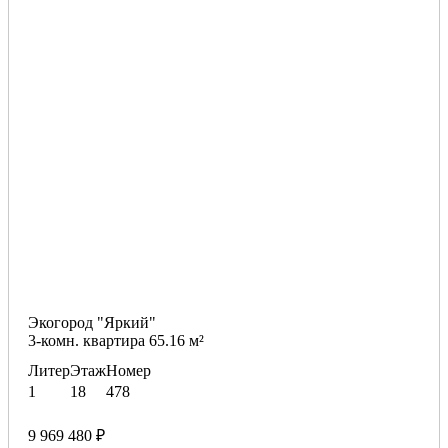
Экогород "Яркий"
3-комн. квартира 65.16 м²
Литер
Этаж
Номер
1
18
478
9 969 480 ₽