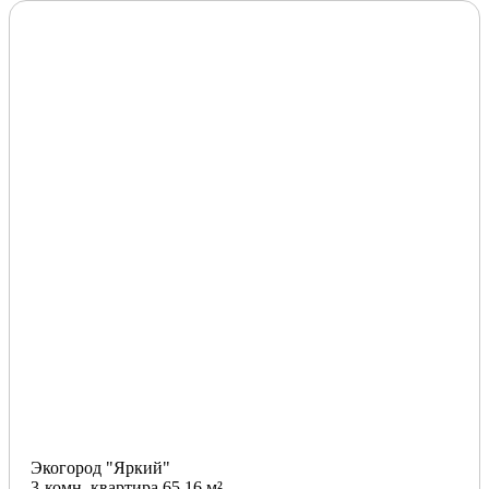
Экогород "Яркий"
3-комн. квартира 65.16 м²