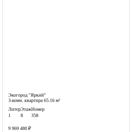
Экогород "Яркий"
3-комн. квартира 65.16 м²
Литер
Этаж
Номер
1
8
358
9 969 480 ₽