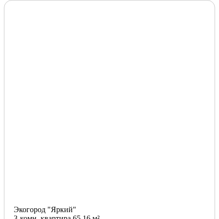
Экогород "Яркий"
3-комн. квартира 65.16 м²