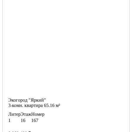
Экогород "Яркий"
3-комн. квартира 65.16 м²
Литер
Этаж
Номер
1
16
167