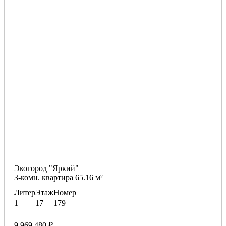
Экогород "Яркий"
3-комн. квартира 65.16 м²
Литер
Этаж
Номер
1
17
179
9 969 480 ₽