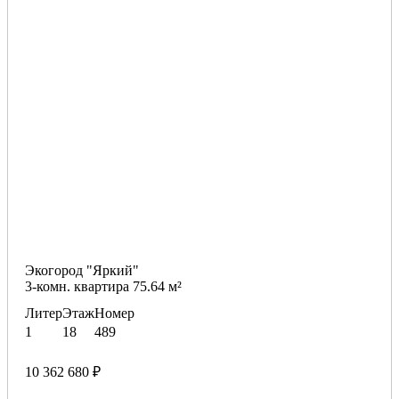
Экогород "Яркий"
3-комн. квартира 75.64 м²
Литер
Этаж
Номер
1
18
489
10 362 680 ₽