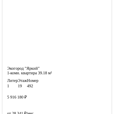
Экогород "Яркий"
1-комн. квартира 39.18 м²
Литер
Этаж
Номер
1
19
492
5 916 180 ₽
от 28 341 ₽/мес.