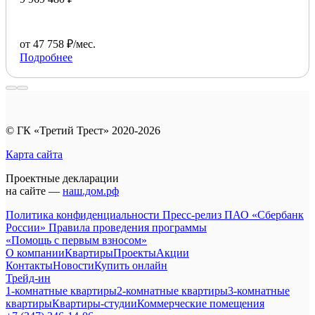
от 47 758 ₽/мес.
Подробнее
© ГК «Третий Трест» 2020-2026
Карта сайта
Проектные декларации
на сайте —
наш.дом.рф
Политика конфиденциальности
Пресс-релиз ПАО «Сбербанк
России»
Правила проведения программы
«Помощь с первым взносом»
О компании
Квартиры
Проекты
Акции
Контакты
Новости
Купить онлайн
Трейд-ин
1-комнатные квартиры
2-комнатные квартиры
3-комнатные
квартиры
Квартиры-студии
Коммерческие помещения