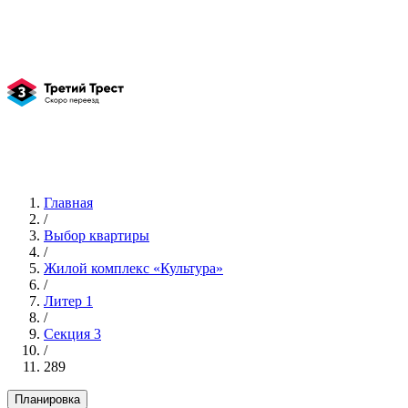
Главная
/
Выбор квартиры
/
Жилой комплекс «Культура»
/
Литер 1
/
Секция 3
/
289
Планировка