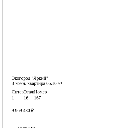
Экогород "Яркий"
3-комн. квартира 65.16 м²
Литер
Этаж
Номер
1
16
167
9 969 480 ₽