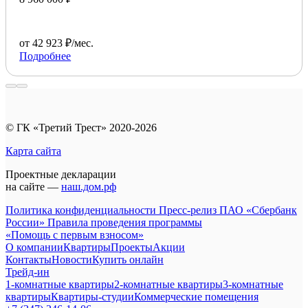
от 42 923 ₽/мес.
Подробнее
© ГК «Третий Трест» 2020-2026
Карта сайта
Проектные декларации
на сайте —
наш.дом.рф
Политика конфиденциальности
Пресс-релиз ПАО «Сбербанк
России»
Правила проведения программы
«Помощь с первым взносом»
О компании
Квартиры
Проекты
Акции
Контакты
Новости
Купить онлайн
Трейд-ин
1-комнатные квартиры
2-комнатные квартиры
3-комнатные
квартиры
Квартиры-студии
Коммерческие помещения