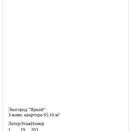
Экогород "Яркий"
3-комн. квартира 65.16 м²
Литер
Этаж
Номер
1
19
203