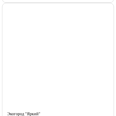
Экогород "Яркий"