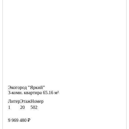
Экогород "Яркий"
3-комн. квартира 65.16 м²
Литер
Этаж
Номер
1
20
502
9 969 480 ₽