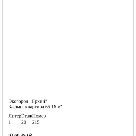
Экогород "Яркий"
3-комн. квартира 65.16 м²
Литер
Этаж
Номер
1
20
215
9 969 480 ₽