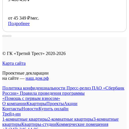
от 45 349 ₽/мес.
Подробнее
© ГК «Третий Трест» 2020-2026
Карта сайта
Проектные декларации
на сайте —
наш.дом.рф
Политика конфиденциальности
Пресс-релиз ПАО «Сбербанк
России»
Правила проведения программы
«Помощь с первым взносом»
О компании
Квартиры
Проекты
Акции
Контакты
Новости
Купить онлайн
Трейд-ин
1-комнатные квартиры
2-комнатные квартиры
3-комнатные
квартиры
Квартиры-студии
Коммерческие помещения