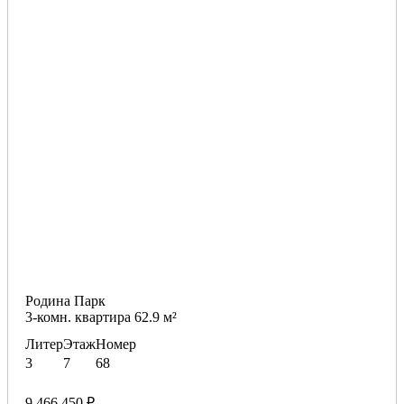
Родина Парк
3-комн. квартира 62.9 м²
Литер
Этаж
Номер
3
7
68
9 466 450 ₽