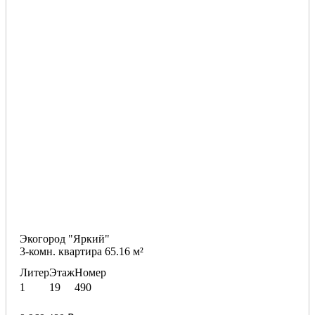
Экогород "Яркий"
3-комн. квартира 65.16 м²
Литер
Этаж
Номер
1
19
490