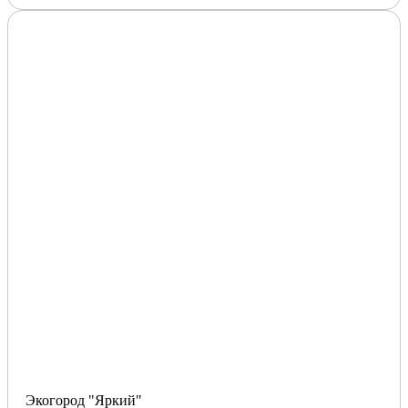
Экогород "Яркий"