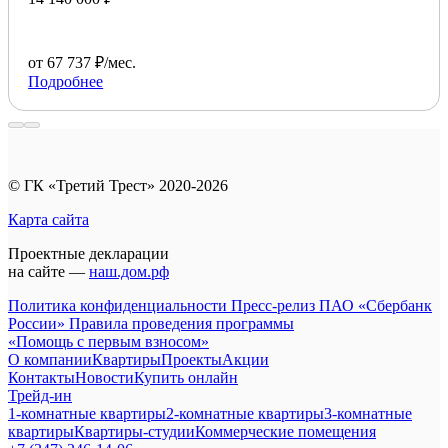
от 67 737 ₽/мес.
Подробнее
© ГК «Третий Трест» 2020-2026
Карта сайта
Проектные декларации
на сайте —
наш.дом.рф
Политика конфиденциальности
Пресс-релиз ПАО «Сбербанк
России»
Правила проведения программы
«Помощь с первым взносом»
О компании
Квартиры
Проекты
Акции
Контакты
Новости
Купить онлайн
Трейд-ин
1-комнатные квартиры
2-комнатные квартиры
3-комнатные
квартиры
Квартиры-студии
Коммерческие помещения