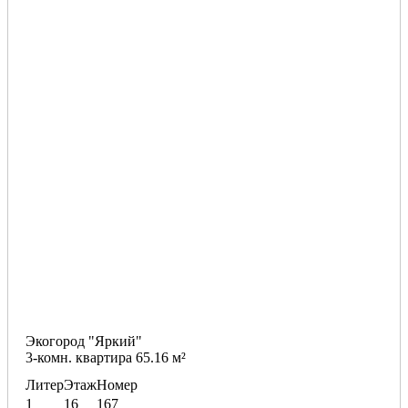
Экогород "Яркий"
3-комн. квартира 65.16 м²
Литер
Этаж
Номер
1
16
167