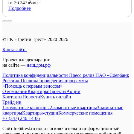
от 26 247 ₽/мес.
Подробнее
© ГК «Третий Трест» 2020-2026
Карта сайта
Проектные декларации
на сайте —
наш.дом.рф
Политика конфиденциальности
Пресс-релиз ПАО «Сбербанк
России»
Правила проведения программы
«Помощь с первым взносом»
О компании
Квартиры
Проекты
Акции
Контакты
Новости
Купить онлайн
Трейд-ин
1-комнатные квартиры
2-комнатные квартиры
3-комнатные
квартиры
Квартиры-студии
Коммерческие помещения
+7 (347) 246-14-06
Сайт tretiitrest.ru носит исключительно информационный
характер и ни при каких условиях не является публичной