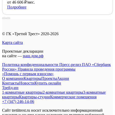
от 46 606 ₽/мес.
Подробнее
© ГК «Третий Трест» 2020-2026
Карта сайта
Проектные декларации
на сайте —
наш.дом.рф
Политика конфиденциальности
Пресс-релиз ПАО «Сбербанк
России»
Правила проведения программы
«Помощь с первым взносом»
О компании
Квартиры
Проекты
Акции
Контакты
Новости
Купить онлайн
Трейд-ин
1-комнатные квартиры
2-комнатные квартиры
3-комнатные
квартиры
Квартиры-студии
Коммерческие помещения
+7 (347) 246-14-06
Сайт tretiitrest.ru носит исключительно информационный
характер и ни при каких условиях не является публичной