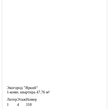
Экогород "Яркий"
1-комн. квартира 47.76 м²
Литер
Этаж
Номер
1
4
318