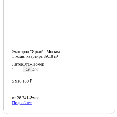
Экогород "Яркий".Москва
1-комн. квартира 39.18 м²
Литер
Этаж
Номер
19
1
492
5 916 180 ₽
от 28 341 ₽/мес.
Подробнее