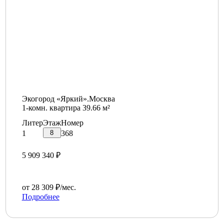
Экогород «Яркий».Москва
1-комн. квартира 39.66 м²
Литер
Этаж
Номер
8
1
368
5 909 340 ₽
от 28 309 ₽/мес.
Подробнее