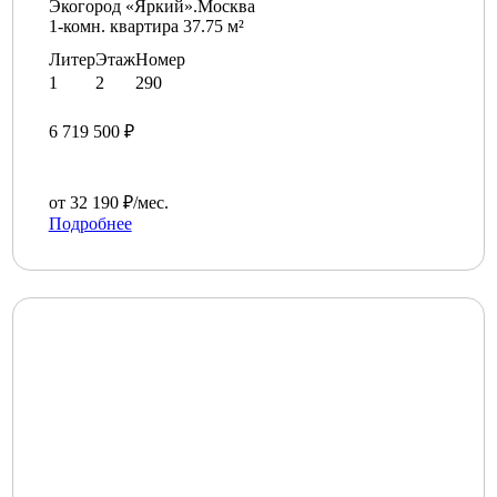
Экогород «Яркий».Москва
1-комн. квартира 37.75 м²
Литер
Этаж
Номер
1
2
290
6 719 500 ₽
от 32 190 ₽/мес.
Подробнее