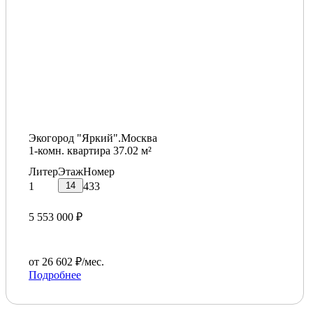
Экогород "Яркий".Москва
1-комн. квартира 37.02 м²
Литер
Этаж
Номер
14
1
433
5 553 000 ₽
от 26 602 ₽/мес.
Подробнее