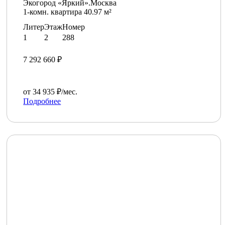
Экогород «Яркий».Москва
1-комн. квартира 40.97 м²
Литер
Этаж
Номер
1
2
288
7 292 660 ₽
от 34 935 ₽/мес.
Подробнее