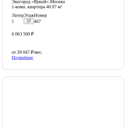
Экогород «Яркий».Москва
1-комн. квартира 40.97 м²
Литер
Этаж
Номер
17
1
467
6 063 560 ₽
от 29 047 ₽/мес.
Подробнее