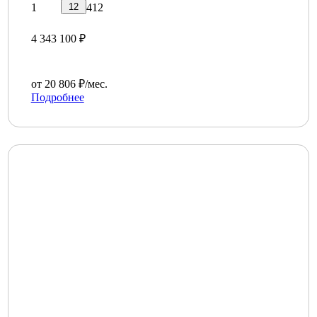
12
1
412
4 343 100 ₽
от 20 806 ₽/мес.
Подробнее