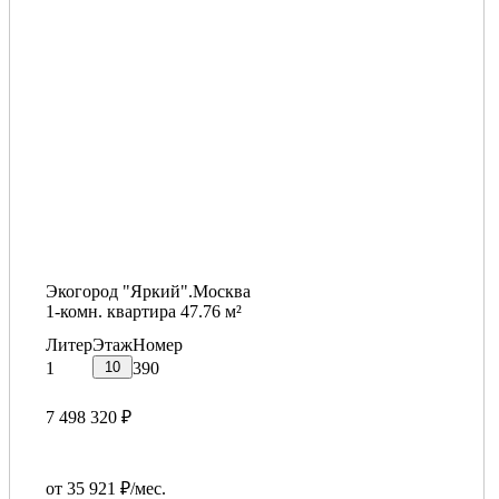
Экогород "Яркий".Москва
1-комн. квартира 47.76 м²
Литер
Этаж
Номер
10
1
390
7 498 320 ₽
от 35 921 ₽/мес.