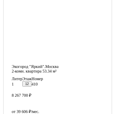
Экогород "Яркий".Москва
2-комн. квартира 53.34 м²
Литер
Этаж
Номер
12
1
410
8 267 700 ₽
от 39 606 ₽/мес.