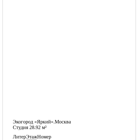
Экогород «Яркий».Москва
Студия 28.92 м²
Литер
Этаж
Номер