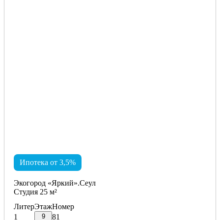
Ипотека от 3,5%
Экогород «Яркий».Сеул
Студия 25 м²
Литер
Этаж
Номер
9
1
81