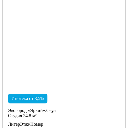
Ипотека от 3,5%
Экогород «Яркий».Сеул
Студия 24.8 м²
Литер
Этаж
Номер