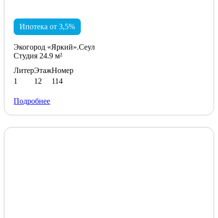
Ипотека от 3,5%
Экогород «Яркий».Сеул
Студия 24.9 м²
Литер
Этаж
Номер
1
12
114
Подробнее