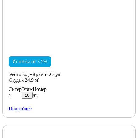
Ипотека от 3,5%
Экогород «Яркий».Сеул
Студия 24.9 м²
Литер
Этаж
Номер
10
1
95
Подробнее