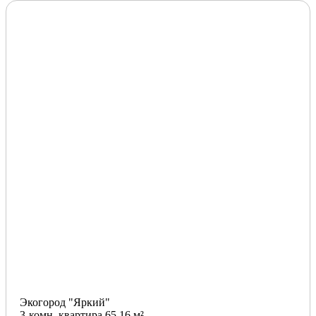
Экогород "Яркий"
3-комн. квартира 65.16 м²