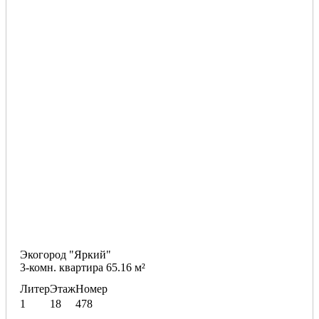
Экогород "Яркий"
3-комн. квартира 65.16 м²
Литер
Этаж
Номер
1
18
478