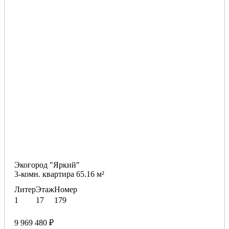
Экогород "Яркий"
3-комн. квартира 65.16 м²
Литер
Этаж
Номер
1
17
179
9 969 480 ₽