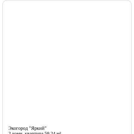
Экогород "Яркий"
2-комн. квартира 59.24 м²