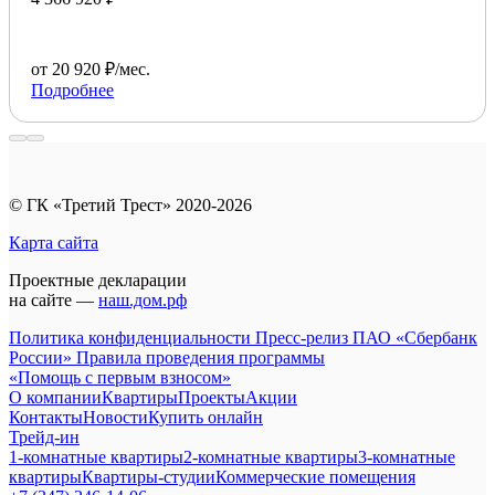
от 20 920 ₽/мес.
Подробнее
© ГК «Третий Трест» 2020-2026
Карта сайта
Проектные декларации
на сайте —
наш.дом.рф
Политика конфиденциальности
Пресс-релиз ПАО «Сбербанк
России»
Правила проведения программы
«Помощь с первым взносом»
О компании
Квартиры
Проекты
Акции
Контакты
Новости
Купить онлайн
Трейд-ин
1-комнатные квартиры
2-комнатные квартиры
3-комнатные
квартиры
Квартиры-студии
Коммерческие помещения