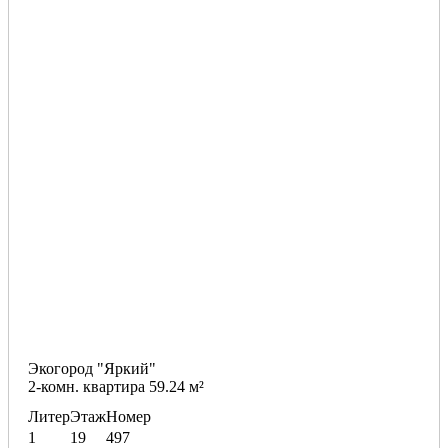
Экогород "Яркий"
2-комн. квартира 59.24 м²
Литер
Этаж
Номер
1
19
497