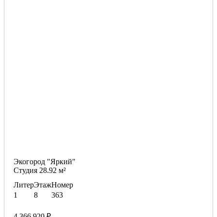
Экогород "Яркий"
Студия 28.92 м²
Литер
Этаж
Номер
1
8
363
4 366 920 ₽