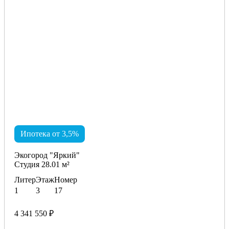
Ипотека от 3,5%
Экогород "Яркий"
Студия 28.01 м²
Литер
Этаж
Номер
1
3
17
4 341 550 ₽