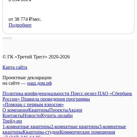
от 38 774 ₽/мес.
Подробнее
© ГК «Третий Трест» 2020-2026
Карта сайта
Проектные декларации
на сайте —
наш.дом.рф
Политика конфиденциальности
Пресс-релиз ПАО «Сбербанк
России»
Правила проведения программы
«Помощь с первым взносом»
О компании
Квартиры
Проекты
Акции
Контакты
Новости
Купить онлайн
Трейд-ин
1-комнатные квартиры
2-комнатные квартиры
3-комнатные
квартиры
Квартиры-студии
Коммерческие помещения