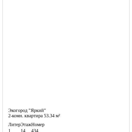
Экогород "Яркий"
2-комн. квартира 53.34 м²
Литер
Этаж
Номер
1
14
434