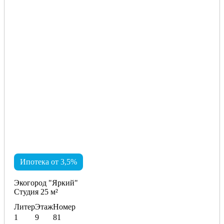
Ипотека от 3,5%
Экогород "Яркий"
Студия 25 м²
Литер
Этаж
Номер
1
9
81