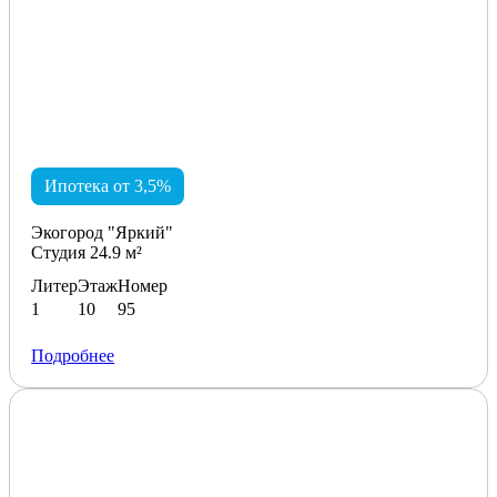
Ипотека от 3,5%
Экогород "Яркий"
Студия 24.9 м²
Литер
Этаж
Номер
1
10
95
Подробнее