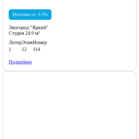
Ипотека от 3,5%
Экогород "Яркий"
Студия 24.9 м²
Литер
Этаж
Номер
1
12
114
Подробнее